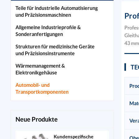
Teile für industrielle Automatisierung
Pro
und Präzisionsmaschinen
Allgemeine Industrieprofile &
Profes
Sonderanfertigungen
Gleith
43 mm 
Strukturen für medizinische Geräte
und Präzisionsinstrumente
Wärmemanagement &
TE
Elektronikgehäuse
Automobil- und
Pro
Transportkomponenten
Mate
Neue Produkte
Ver
Kundenspezifische
Obe