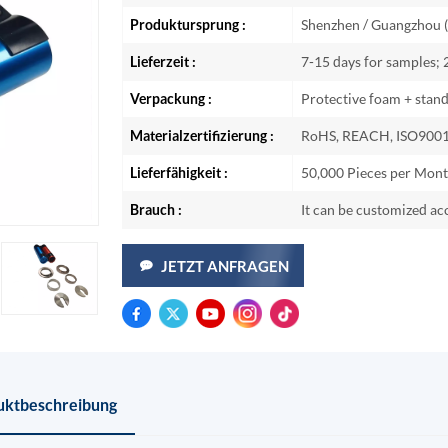
Produktursprung :
Shenzhen / Guangzhou (
Lieferzeit :
7-15 days for samples;
Verpackung :
Protective foam + stan
Materialzertifizierung :
RoHS, REACH, ISO9001
Lieferfähigkeit :
50,000 Pieces per Mon
Brauch :
It can be customized ac
JETZT ANFRAGEN
uktbeschreibung