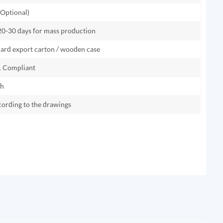
Optional)
 20-30 days for mass production
dard export carton / wooden case
 Compliant
th
cording to the drawings