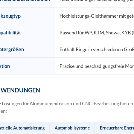
kzeugtyp
Hochleistungs-Gleithammer mit get
atibilität
Passend für WP, KTM, Showa, KYB (
ptergrößen
Enthält Ringe in verschiedenen Gr
ktion
Präzise und beschädigungsfreie Mo
NWENDUNGEN
 Lösungen für Aluminiumextrusion und CNC-Bearbeitung bieten l
en:
strielle Automatisierung
Automobilsysteme
Erneuerbare Ener