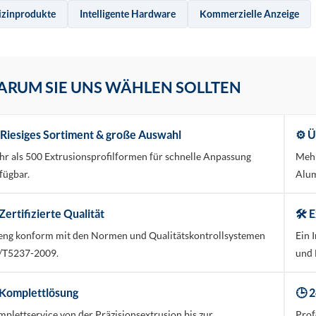
zinprodukte
Intelligente Hardware
Kommerzielle Anzeige
RUM SIE UNS WÄHLEN SOLLTEN
 Riesiges Sortiment & große Auswahl
⚙️ 
r als 500 Extrusionsprofilformen für schnelle Anpassung
Mehr
fügbar.
Alum
Zertifizierte Qualität
🛠️
eng konform mit den Normen und Qualitätskontrollsystemen
Ein 
/T5237-2009.
und 
 Komplettlösung
🕒 
plettservice von der Präzisionsextrusion bis zur
Prof