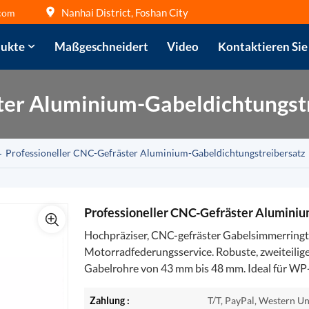
Nanhai District, Foshan City
com
ukte
Maßgeschneidert
Video
Kontaktieren Sie
ter Aluminium-Gabeldichtungst
Professioneller CNC-Gefräster Aluminium-Gabeldichtungstreibersatz
Professioneller CNC-Gefräster Aluminiu
Hochpräziser, CNC-gefräster Gabelsimmerringt
Motorradfederungsservice. Robuste, zweiteilig
Gabelrohre von 43 mm bis 48 mm. Ideal für WP
Zahlung :
T/T, PayPal, Western Un