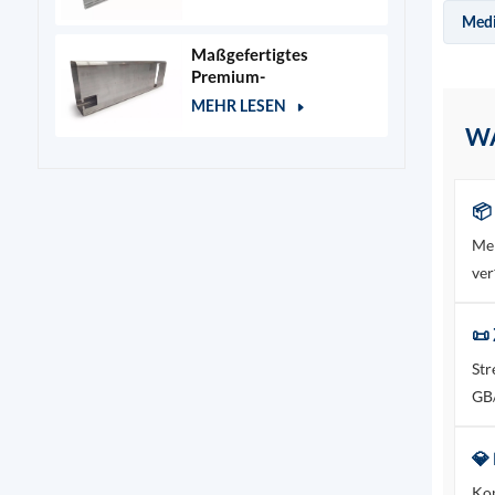
Medi
Maßgefertigtes
Premium-
Aluminiumgehäuse für
MEHR LESEN
Kosmetik- und
WA
Salongeräte
📦
Meh
ver
📜 
Str
GB
💎
Kom