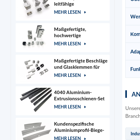
leitfähige
Aluminiumprofile und
MEHR LESEN
Zubehör für Stromnetze
Wer
Maßgefertigte,
Komp
hochwertige
Türklemmen aus
MEHR LESEN
Aluminium für Glastüren
Ada
und Türbeschläge aus
Holz
Maßgefertigte Beschläge
und Glasklemmen für
Fun
Aluminium-Schiebetüren
MEHR LESEN
4040 Aluminium-
A
Extrusionsschienen-Set
für 400x400mm
MEHR LESEN
Unsere
Lasergraviererrahmen
Branch
Kundenspezifische
Aluminiumprofil-Biege-
Indu
und Stanzteile
MEHR LESEN