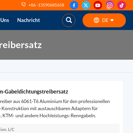
+86 -13590685658
 Uns
Nachricht
DE
reibersatz
English
ES
pt
AR
m-Gabeldichtungstreibersatz
DE
reiber aus 6061-T6 Aluminium für den professionellen
e Konstruktion mit austauschbaren Adaptern für
-, KTM- und andere Hochleistungs-Renngabeln.
ion, L/C