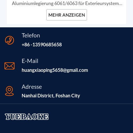
Aluminiumlegierung 6061/6063 für Exterieursysteme
von Elektrofahrzeugen. Diese robusten Profile sind
MEHR ANZEIGEN
speziell für Dachreling und Trittbretter konzipiert.
Telefon
+86 -13590685658
E-Mail
huangxiaoping5658@gmail.com
Adresse
Nanhai District, Foshan City