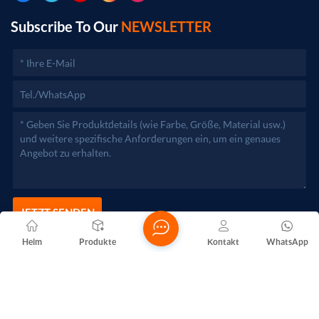
Geschäftstätigkeiten erst nach Genehmigung durch die
zuständigen Behörden aufgenommen werden.)
Subscribe To Our
NEWSLETTER
JETZT SENDEN
Heim
Produkte
Kontakt
WhatsApp
Copyright @ 2026 Foshan Nanhai Yuebao Technology Co., Ltd.
Alle Rechte vorbehalten .
NETZWERKUNTERSTÜTZT
Blogs
Xml
Datenschutzrichtlinie
Sitemap