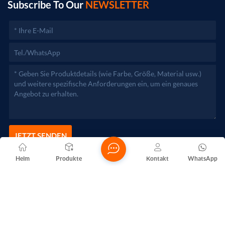
zuständigen Behörden aufgenommen werden.)
Subscribe To Our
NEWSLETTER
JETZT SENDEN
Heim
Produkte
Kontakt
WhatsApp
Copyright @ 2026 Foshan Nanhai Yuebao Technology Co., Ltd.
Alle Rechte vorbehalten .
NETZWERKUNTERSTÜTZT
Blogs
Xml
Datenschutzrichtlinie
Sitemap