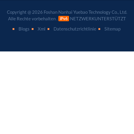
Copyright @ 2026 Foshan Nanhai Yuebao Technology Co., Ltd.
Alle Rechte vorbehalten .
NETZWERKUNTERSTÜTZT
Blogs
Xml
Datenschutzrichtlinie
Sitemap