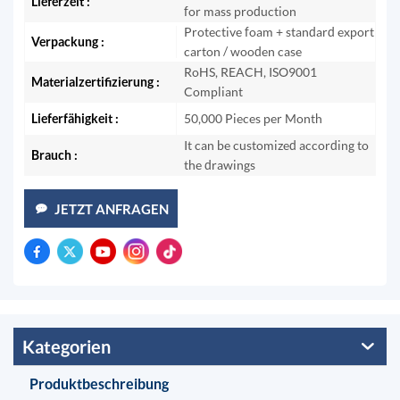
Lieferzeit :
for mass production
Protective foam + standard export
Verpackung :
carton / wooden case
RoHS, REACH, ISO9001
Materialzertifizierung :
Compliant
Lieferfähigkeit :
50,000 Pieces per Month
It can be customized according to
Brauch :
the drawings
JETZT ANFRAGEN
Kategorien
Produktbeschreibung