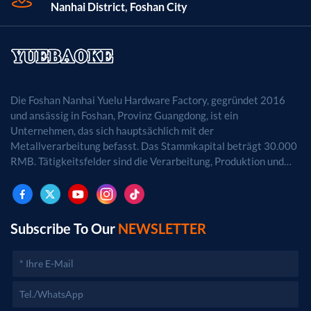
Nanhai District, Foshan City
Lieferfähigkeit 50.000 Stück pro Monat Zertifizierung
RoHS-, REACH- und ISO9001-konform
Die Foshan Nanhai Yuelu Hardware Factory, gegründet 2016
und ansässig in Foshan, Provinz Guangdong, ist ein
Unternehmen, das sich hauptsächlich mit der
Metallverarbeitung befasst. Das Stammkapital beträgt 30.000
RMB. Tätigkeitsfelder sind die Verarbeitung, Produktion und
der Vertrieb von Metallprodukten. (Bei
genehmigungspflichtigen Projekten dürfen die
Geschäftstätigkeiten erst nach Genehmigung durch die
zuständigen Behörden aufgenommen werden.)
Subscribe To Our
NEWSLETTER