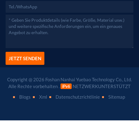
JETZT SENDEN
Copyright @ 2026 Foshan Nanhai Yuebao Technology Co., Ltd.
Alle Rechte vorbehalten .
NETZWERKUNTERSTÜTZT
Blogs
Xml
Datenschutzrichtlinie
Sitemap