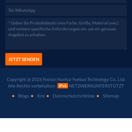
JETZT SENDEN
Copyright @ 2026 Foshan Nanhai Yuebao Technology Co., Ltd.
Alle Rechte vorbehalten .
NETZWERKUNTERSTÜTZT
Blogs
Xml
Datenschutzrichtlinie
Sitemap