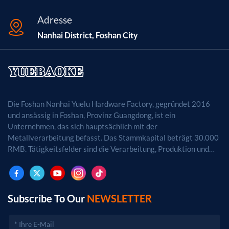
(Silber/Schwarz), kratzfest Anwendung Kantenschutz,
Adresse
architektonische Zierelemente, Geräterahmen
Nanhai District, Foshan City
Lieferfähigkeit 50.000 Stück pro Monat Zertifizierung
RoHS-, REACH- und ISO9001-konform
Die Foshan Nanhai Yuelu Hardware Factory, gegründet 2016
und ansässig in Foshan, Provinz Guangdong, ist ein
Unternehmen, das sich hauptsächlich mit der
Metallverarbeitung befasst. Das Stammkapital beträgt 30.000
RMB. Tätigkeitsfelder sind die Verarbeitung, Produktion und
der Vertrieb von Metallprodukten. (Bei
genehmigungspflichtigen Projekten dürfen die
Geschäftstätigkeiten erst nach Genehmigung durch die
zuständigen Behörden aufgenommen werden.)
Subscribe To Our
NEWSLETTER