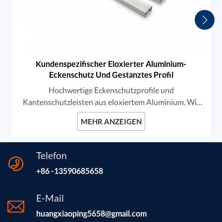
Kundenspezifischer Eloxierter Aluminium-
Eckenschutz Und Gestanztes Profil
Hochwertige Eckenschutzprofile und
Kantenschutzleisten aus eloxiertem Aluminium. Wir
bieten kundenspezifische Extrusions- und
MEHR ANZEIGEN
Präzisionsstanzdienstleistungen für Architektur- und
Industrieanwendungen. Unsere Profile zeichnen sich
durch hohe Langlebigkeit, rutschfeste Rillen und
Telefon
makellose Oberflächen aus und gewährleisten so einen
+86 -13590685658
robusten Kantenschutz und eine nahtlose OEM-
Integration. Material Aluminium-Strangpressprofile
der Serie 6000 (6063-T5 / 6061) Verfahren Extrusion,
E-Mail
Präzisionsstanzen, CNC-Ausklinken
huangxiaoping5658@gmail.com
Oberflächenbeschaffenheit Tief eloxiert