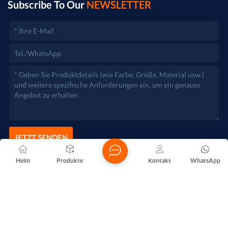
zuständigen Behörden aufgenommen werden.)
Subscribe To Our
NEWSLETTER
JETZT SENDEN
Heim
Produkte
Kontakt
WhatsApp
Copyright @ 2026 Foshan Nanhai Yuebao Technology Co., Ltd.
Alle Rechte vorbehalten .
NETZWERKUNTERSTÜTZT
Blogs
Xml
Datenschutzrichtlinie
Sitemap