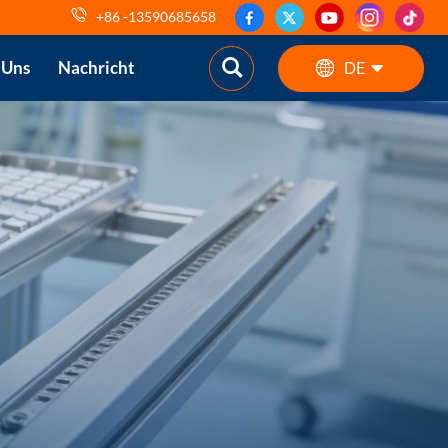
+86 -13590685658
 Uns
Nachricht
DE
English
ES
pt
AR
DE