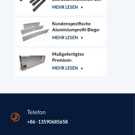
für 400x400mm
MEHR LESEN
Lasergraviererrahmen
Kundenspezifische
Aluminiumprofil-Biege-
und Stanzteile
MEHR LESEN
Maßgefertigtes
Premium-
Aluminiumgehäuse für
MEHR LESEN
Kosmetik- und
Salongeräte
Telefon
+86 -13590685658