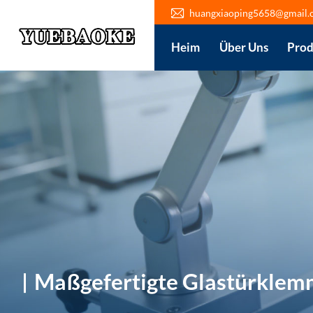
huangxiaoping5658@gmail.
Heim
Über Uns
Prod
Maßgefertigte Glastürkle