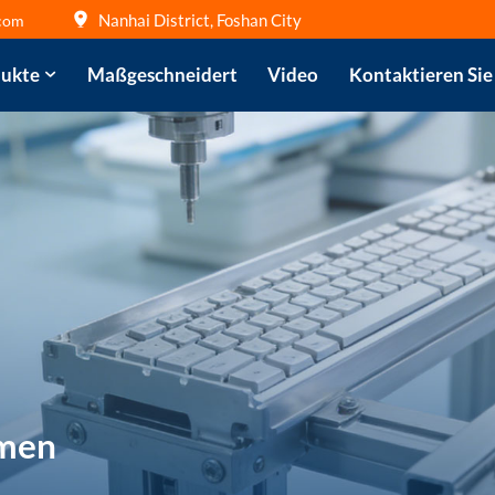
Nanhai District, Foshan City
com
ukte
Maßgeschneidert
Video
Kontaktieren Sie
mmen