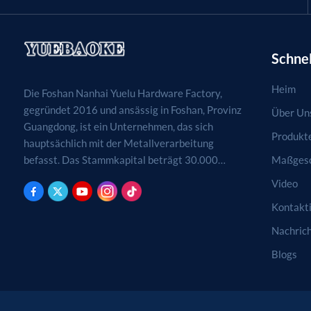
Schnel
Heim
Die Foshan Nanhai Yuelu Hardware Factory,
gegründet 2016 und ansässig in Foshan, Provinz
Über Un
Guangdong, ist ein Unternehmen, das sich
Produkt
hauptsächlich mit der Metallverarbeitung
Maßgesc
befasst. Das Stammkapital beträgt 30.000
RMB. Tätigkeitsfelder sind die Verarbeitung,
Video
Produktion und der Vertrieb von
Kontakti
Metallprodukten. (Bei genehmigungspflichtigen
Projekten dürfen die Geschäftstätigkeiten erst
Nachric
nach Genehmigung durch die zuständigen
Blogs
Behörden aufgenommen werden.)