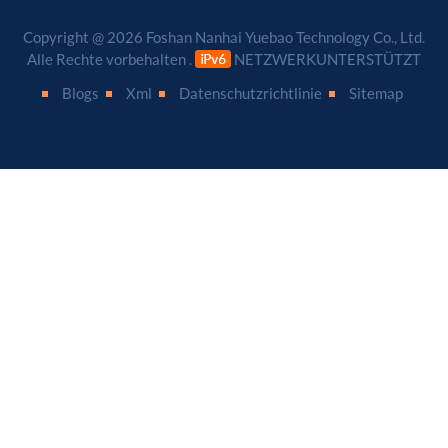
Copyright @ 2026 Foshan Nanhai Yuebao Technology Co., Ltd.
Alle Rechte vorbehalten .
NETZWERKUNTERSTÜTZT
Blogs
Xml
Datenschutzrichtlinie
Sitemap