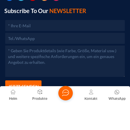
Geschäftstätigkeiten erst nach Genehmigung durch die
zuständigen Behörden aufgenommen werden.)
Subscribe To Our
NEWSLETTER
JETZT SENDEN
Heim
Produkte
Kontakt
WhatsApp
Copyright @ 2026 Foshan Nanhai Yuebao Technology Co., Ltd.
Alle Rechte vorbehalten .
NETZWERKUNTERSTÜTZT
Blogs
Xml
Datenschutzrichtlinie
Sitemap