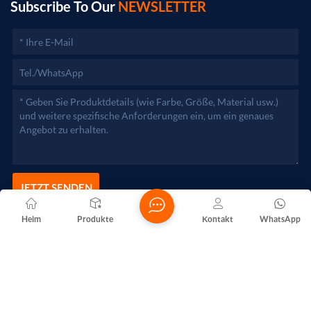
zuständigen Behörden aufgenommen werden.)
Subscribe To Our
NEWSLETTER
JETZT SENDEN
Heim
Produkte
Kontakt
WhatsApp
Copyright @ 2026 Foshan Nanhai Yuebao Technology Co., Ltd.
Alle Rechte vorbehalten .
NETZWERKUNTERSTÜTZT
Blogs
Xml
Datenschutzrichtlinie
Sitemap