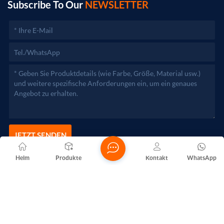
zuständigen Behörden aufgenommen werden.)
Subscribe To Our
NEWSLETTER
JETZT SENDEN
Heim
Produkte
Kontakt
WhatsApp
Copyright @ 2026 Foshan Nanhai Yuebao Technology Co., Ltd.
Alle Rechte vorbehalten .
NETZWERKUNTERSTÜTZT
Blogs
Xml
Datenschutzrichtlinie
Sitemap