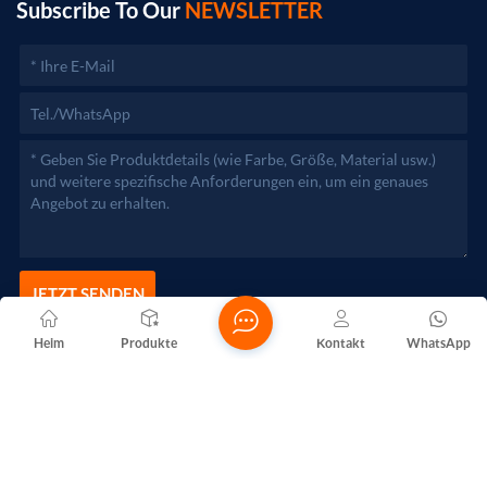
zuständigen Behörden aufgenommen werden.)
Subscribe To Our
NEWSLETTER
JETZT SENDEN
Heim
Produkte
Kontakt
WhatsApp
Copyright @ 2026 Foshan Nanhai Yuebao Technology Co., Ltd.
Alle Rechte vorbehalten .
NETZWERKUNTERSTÜTZT
Blogs
Xml
Datenschutzrichtlinie
Sitemap