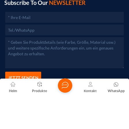
zuständigen Behörden aufgenommen werden.)
Subscribe To Our
NEWSLETTER
JETZT SENDEN
Heim
Produkte
Kontakt
WhatsApp
Copyright @ 2026 Foshan Nanhai Yuebao Technology Co., Ltd.
Alle Rechte vorbehalten .
NETZWERKUNTERSTÜTZT
Blogs
Xml
Datenschutzrichtlinie
Sitemap