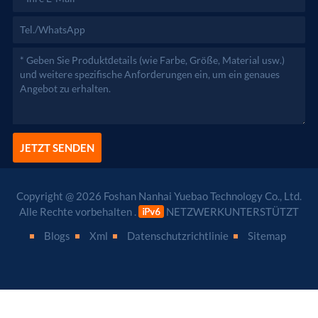
JETZT SENDEN
Copyright @ 2026 Foshan Nanhai Yuebao Technology Co., Ltd.
Alle Rechte vorbehalten .
NETZWERKUNTERSTÜTZT
Blogs
Xml
Datenschutzrichtlinie
Sitemap