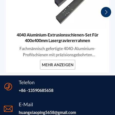
4040 Aluminium-Extrusionsschienen-Set Für
400x400mm Lasergraviererrahmen
Fachmännisch gefertigte 4040-Aluminium-
Profilschienen mit präzisionsgebohrten
Befestigungslöchern und hochwertiger, schwarz
MEHR ANZEIGEN
eloxierter Oberfläche. Wir bieten robuste
Strukturkomponenten für hochstabile DIY-
Lasergravierer und CNC-Gestelle, die unübertroffene
Telefon
Steifigkeit und reibungslose Linearbewegung für
+86 -13590685658
professionelles Markieren und Schneiden
gewährleisten.
E-Mail
huangxiaoping5658@gmail.com