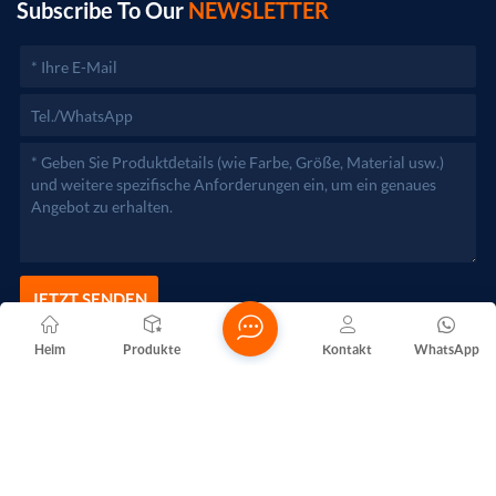
zuständigen Behörden aufgenommen werden.)
Subscribe To Our
NEWSLETTER
JETZT SENDEN
Heim
Produkte
Kontakt
WhatsApp
Copyright @ 2026 Foshan Nanhai Yuebao Technology Co., Ltd.
Alle Rechte vorbehalten .
NETZWERKUNTERSTÜTZT
Blogs
Xml
Datenschutzrichtlinie
Sitemap