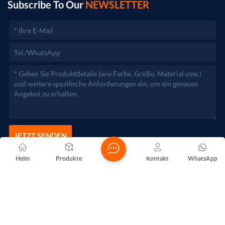
zuständigen Behörden aufgenommen werden.)
Subscribe To Our
NEWSLETTER
JETZT SENDEN
Heim
Produkte
Kontakt
WhatsApp
Copyright @ 2026 Foshan Nanhai Yuebao Technology Co., Ltd.
Alle Rechte vorbehalten .
NETZWERKUNTERSTÜTZT
Blogs
Xml
Datenschutzrichtlinie
Sitemap