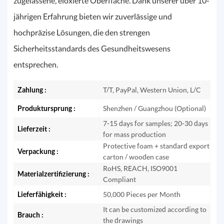
zugelassene, eloxierte Oberfläche. Dank unserer über 10-
jährigen Erfahrung bieten wir zuverlässige und
hochpräzise Lösungen, die den strengen
Sicherheitsstandards des Gesundheitswesens
entsprechen.
Zahlung :
T/T, PayPal, Western Union, L/C
Produktursprung :
Shenzhen / Guangzhou (Optional)
7-15 days for samples; 20-30 days
Lieferzeit :
for mass production
Protective foam + standard export
Verpackung :
carton / wooden case
RoHS, REACH, ISO9001
Materialzertifizierung :
Compliant
Lieferfähigkeit :
50,000 Pieces per Month
It can be customized according to
Brauch :
the drawings