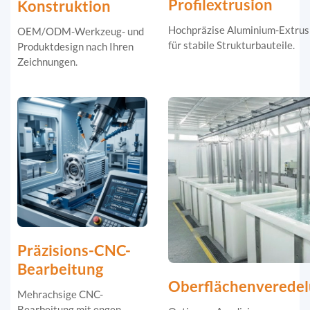
Profilextrusion
Konstruktion
Hochpräzise Aluminium-Extrus
OEM/ODM-Werkzeug- und
für stabile Strukturbauteile.
Produktdesign nach Ihren
Zeichnungen.
Präzisions-CNC-
Bearbeitung
Oberflächenverede
Mehrachsige CNC-
Bearbeitung mit engen