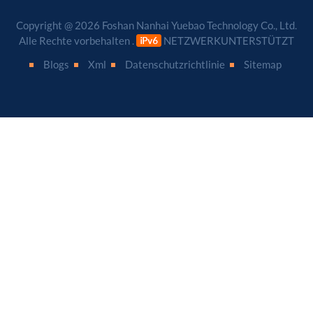
Copyright @ 2026 Foshan Nanhai Yuebao Technology Co., Ltd.
Alle Rechte vorbehalten .
NETZWERKUNTERSTÜTZT
Blogs
Xml
Datenschutzrichtlinie
Sitemap