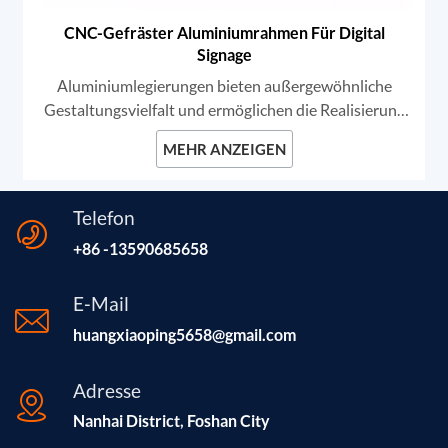
CNC-Gefräster Aluminiumrahmen Für Digital
Signage
Aluminiumlegierungen bieten außergewöhnliche
Gestaltungsvielfalt und ermöglichen die Realisierung
nahezu jeder Form und Kontur. Diese
MEHR ANZEIGEN
Anpassungsfähigkeit macht Aluminium zur ersten
Wahl für hochwertige Digital Signage- und
Rahmungslösungen.
Telefon
+86 -13590685658
E-Mail
huangxiaoping5658@gmail.com
Adresse
Nanhai District, Foshan City