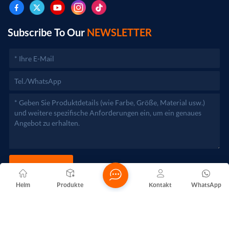
genehmigungspflichtigen Projekten dürfen die
Geschäftstätigkeiten erst nach Genehmigung durch die
zuständigen Behörden aufgenommen werden.)
Subscribe To Our
NEWSLETTER
JETZT SENDEN
Heim
Produkte
Kontakt
WhatsApp
Copyright @ 2026 Foshan Nanhai Yuebao Technology Co., Ltd.
Alle Rechte vorbehalten .
NETZWERKUNTERSTÜTZT