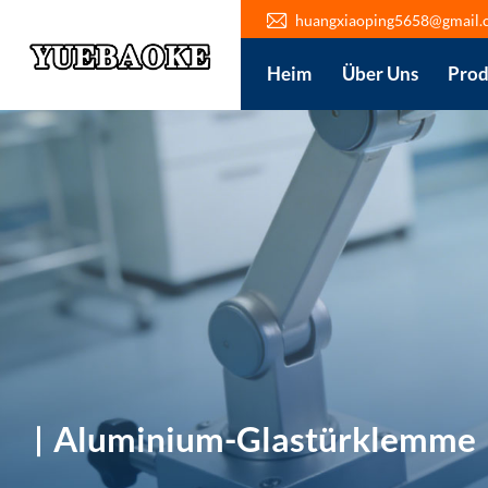
huangxiaoping5658@gmail.
Heim
Über Uns
Prod
Aluminium-Glastürklemme