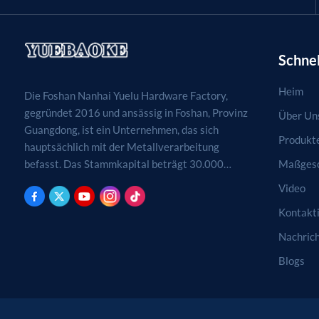
Schnel
Heim
Die Foshan Nanhai Yuelu Hardware Factory,
gegründet 2016 und ansässig in Foshan, Provinz
Über Un
Guangdong, ist ein Unternehmen, das sich
Produkt
hauptsächlich mit der Metallverarbeitung
Maßgesc
befasst. Das Stammkapital beträgt 30.000
RMB. Tätigkeitsfelder sind die Verarbeitung,
Video
Produktion und der Vertrieb von
Kontakti
Metallprodukten. (Bei genehmigungspflichtigen
Projekten dürfen die Geschäftstätigkeiten erst
Nachric
nach Genehmigung durch die zuständigen
Blogs
Behörden aufgenommen werden.)