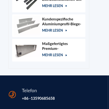
für 400x400mm
MEHR LESEN
Lasergraviererrahmen
Kundenspezifische
Aluminiumprofil-Biege-
und Stanzteile
MEHR LESEN
Maßgefertigtes
Premium-
Aluminiumgehäuse für
MEHR LESEN
Kosmetik- und
Salongeräte
Telefon
+86 -13590685658