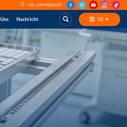
+86 -13590685658
 Uns
Nachricht
DE
English
ES
pt
AR
DE