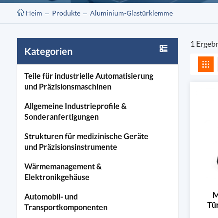
Heim
Produkte
Aluminium-Glastürklemme
1 Ergeb
Kategorien
Teile für industrielle Automatisierung
und Präzisionsmaschinen
Allgemeine Industrieprofile &
Sonderanfertigungen
Strukturen für medizinische Geräte
und Präzisionsinstrumente
Wärmemanagement &
Elektronikgehäuse
M
Automobil- und
Tü
Transportkomponenten
Glast