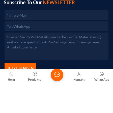
zuständigen Behörden aufgenommen werden.)
Subscribe To Our
NEWSLETTER
JETZT SENDEN
Heim
Produkte
Kontakt
WhatsApp
Copyright @ 2026 Foshan Nanhai Yuebao Technology Co., Ltd.
Alle Rechte vorbehalten .
NETZWERKUNTERSTÜTZT
Blogs
Xml
Datenschutzrichtlinie
Sitemap