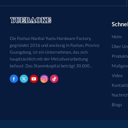
Schnel
Heim
Die Foshan Nanhai Yuelu Hardware Factory,
gegründet 2016 und ansässig in Foshan, Provinz
Über Un
Guangdong, ist ein Unternehmen, das sich
Produkt
hauptsächlich mit der Metallverarbeitung
Maßgesc
befasst. Das Stammkapital beträgt 30.000
RMB. Tätigkeitsfelder sind die Verarbeitung,
Video
Produktion und der Vertrieb von
Kontakti
Metallprodukten. (Bei genehmigungspflichtigen
Projekten dürfen die Geschäftstätigkeiten erst
Nachric
nach Genehmigung durch die zuständigen
Blogs
Behörden aufgenommen werden.)