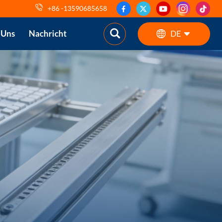
+86 -13590685658
 Uns
Nachricht
DE
English
ES
pt
AR
DE