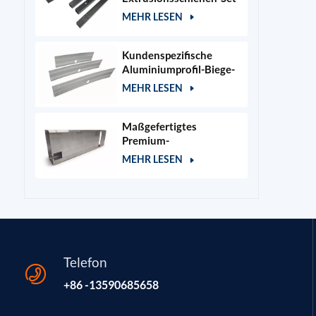
für 400x400mm
MEHR LESEN
Lasergraviererrahmen
Kundenspezifische
Aluminiumprofil-Biege-
und Stanzteile
MEHR LESEN
Maßgefertigtes
Premium-
Aluminiumgehäuse für
MEHR LESEN
Kosmetik- und
Salongeräte
Telefon
+86 -13590685658