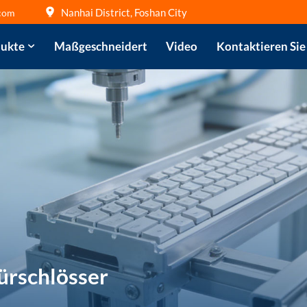
Nanhai District, Foshan City
com
ukte
Maßgeschneidert
Video
Kontaktieren Sie
Türschlösser