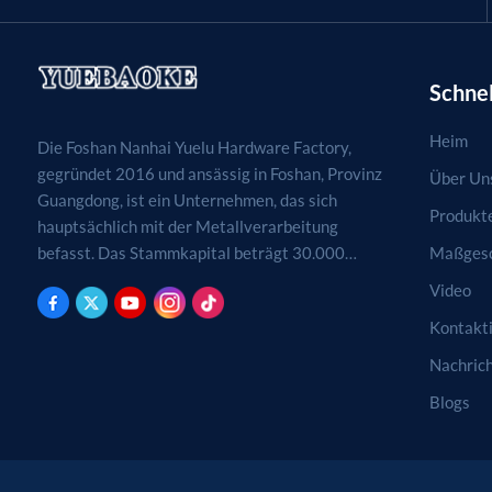
Schnel
Heim
Die Foshan Nanhai Yuelu Hardware Factory,
gegründet 2016 und ansässig in Foshan, Provinz
Über Un
Guangdong, ist ein Unternehmen, das sich
Produkt
hauptsächlich mit der Metallverarbeitung
Maßgesc
befasst. Das Stammkapital beträgt 30.000
RMB. Tätigkeitsfelder sind die Verarbeitung,
Video
Produktion und der Vertrieb von
Kontakti
Metallprodukten. (Bei genehmigungspflichtigen
Projekten dürfen die Geschäftstätigkeiten erst
Nachric
nach Genehmigung durch die zuständigen
Blogs
Behörden aufgenommen werden.)