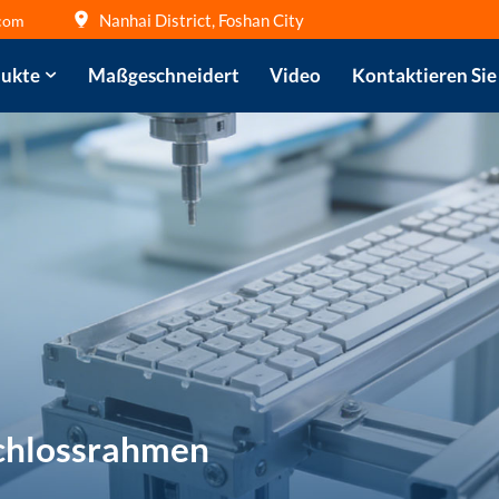
Nanhai District, Foshan City
com
ukte
Maßgeschneidert
Video
Kontaktieren Sie
chlossrahmen