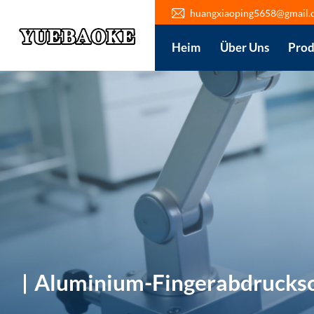
huangxiaoping5658@gmail.
Heim
Über Uns
Prod
Aluminium-Fingerabdrucks