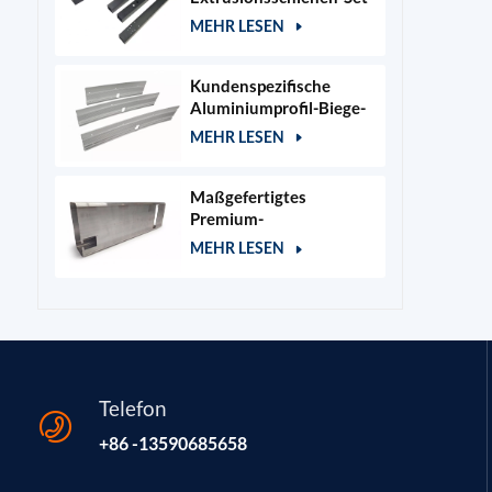
für 400x400mm
MEHR LESEN
Lasergraviererrahmen
Kundenspezifische
Aluminiumprofil-Biege-
und Stanzteile
MEHR LESEN
Maßgefertigtes
Premium-
Aluminiumgehäuse für
MEHR LESEN
Kosmetik- und
Salongeräte
Telefon
+86 -13590685658