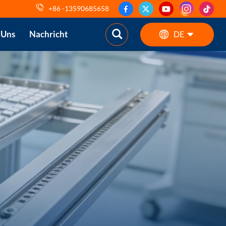
+86 -13590685658
 Uns
Nachricht
DE
English
ES
pt
AR
DE