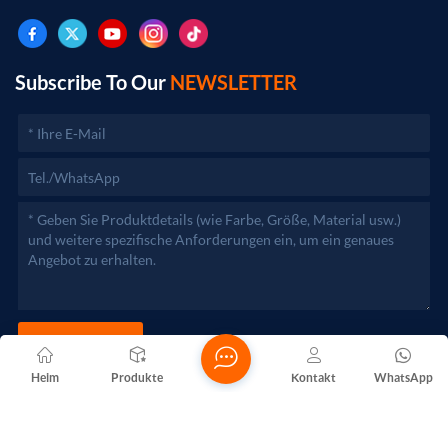
der Vertrieb von Metallprodukten. (Bei
genehmigungspflichtigen Projekten dürfen die
Geschäftstätigkeiten erst nach Genehmigung durch die
zuständigen Behörden aufgenommen werden.)
Subscribe To Our
NEWSLETTER
JETZT SENDEN
Heim
Produkte
Kontakt
WhatsApp
Copyright @ 2026 Foshan Nanhai Yuebao Technology Co., Ltd.
Alle Rechte vorbehalten .
NETZWERKUNTERSTÜTZT