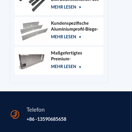
für 400x400mm
MEHR LESEN
Lasergraviererrahmen
Kundenspezifische
Aluminiumprofil-Biege-
und Stanzteile
MEHR LESEN
Maßgefertigtes
Premium-
Aluminiumgehäuse für
MEHR LESEN
Kosmetik- und
Salongeräte
Telefon
+86 -13590685658