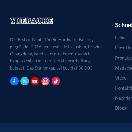
Schnel
Heim
Die Foshan Nanhai Yuelu Hardware Factory,
gegründet 2016 und ansässig in Foshan, Provinz
Über Un
Guangdong, ist ein Unternehmen, das sich
Produkt
hauptsächlich mit der Metallverarbeitung
Maßgesc
befasst. Das Stammkapital beträgt 30.000
RMB. Tätigkeitsfelder sind die Verarbeitung,
Video
Produktion und der Vertrieb von
Kontakti
Metallprodukten. (Bei genehmigungspflichtigen
Projekten dürfen die Geschäftstätigkeiten erst
Nachric
nach Genehmigung durch die zuständigen
Blogs
Behörden aufgenommen werden.)