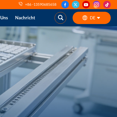
+86 -13590685658
 Uns
Nachricht
DE
English
ES
pt
AR
DE