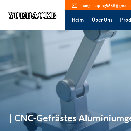
huangxiaoping5658@gmail.
Heim
Über Uns
Prod
CNC-Gefrästes Aluminiumge