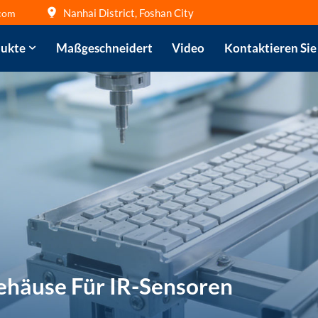
Nanhai District, Foshan City
com
ukte
Maßgeschneidert
Video
Kontaktieren Sie
häuse Für IR-Sensoren