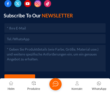
genehmigungspflichtigen Projekten dürfen die
Geschäftstätigkeiten erst nach Genehmigung durch die
zuständigen Behörden aufgenommen werden.)
Subscribe To Our
NEWSLETTER
JETZT SENDEN
Heim
Produkte
Kontakt
WhatsApp
Copyright @ 2026 Foshan Nanhai Yuebao Technology Co., Ltd.
Alle Rechte vorbehalten .
NETZWERKUNTERSTÜTZT