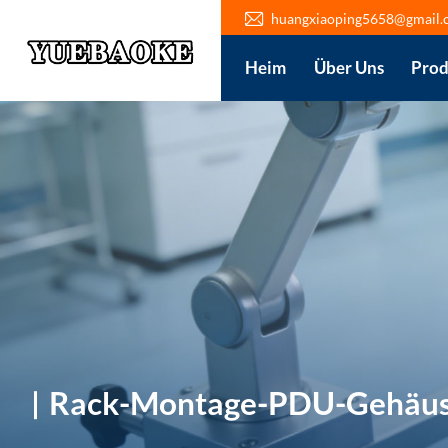
huangxiaoping5658@gmail.
Heim
Über Uns
Prod
Rack-Montage-PDU-Gehäu