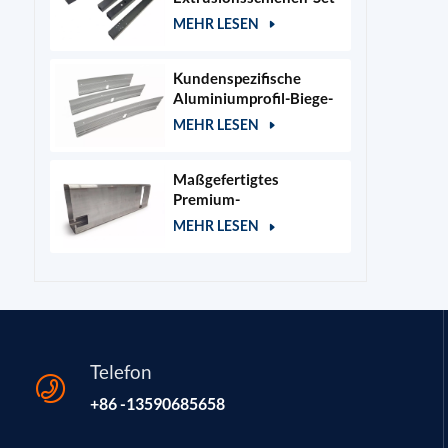
für 400x400mm
MEHR LESEN
Lasergraviererrahmen
Kundenspezifische
Aluminiumprofil-Biege-
und Stanzteile
MEHR LESEN
Maßgefertigtes
Premium-
Aluminiumgehäuse für
MEHR LESEN
Kosmetik- und
Salongeräte
Telefon
+86 -13590685658