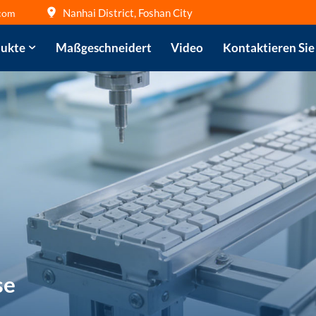
Nanhai District, Foshan City
com
ukte
Maßgeschneidert
Video
Kontaktieren Sie
se