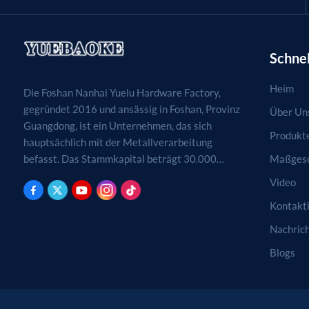
Schnel
Heim
Die Foshan Nanhai Yuelu Hardware Factory,
gegründet 2016 und ansässig in Foshan, Provinz
Über Un
Guangdong, ist ein Unternehmen, das sich
Produkt
hauptsächlich mit der Metallverarbeitung
Maßgesc
befasst. Das Stammkapital beträgt 30.000
RMB. Tätigkeitsfelder sind die Verarbeitung,
Video
Produktion und der Vertrieb von
Kontakti
Metallprodukten. (Bei genehmigungspflichtigen
Projekten dürfen die Geschäftstätigkeiten erst
Nachric
nach Genehmigung durch die zuständigen
Blogs
Behörden aufgenommen werden.)