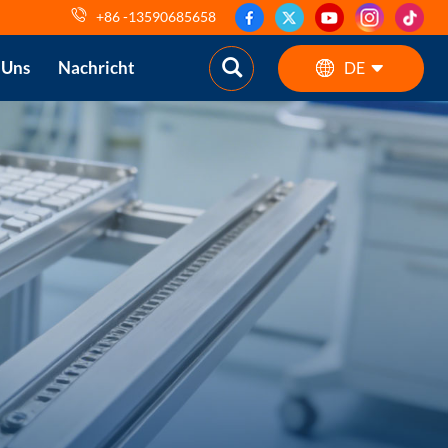
+86 -13590685658
 Uns
Nachricht
DE
English
ES
pt
AR
DE