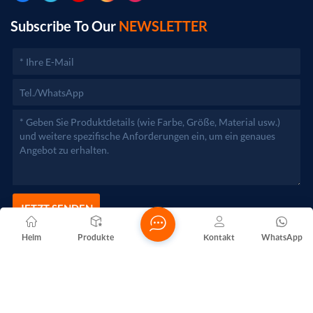
Geschäftstätigkeiten erst nach Genehmigung durch die
zuständigen Behörden aufgenommen werden.)
Subscribe To Our
NEWSLETTER
JETZT SENDEN
Heim
Produkte
Kontakt
WhatsApp
Copyright @ 2026 Foshan Nanhai Yuebao Technology Co., Ltd.
Alle Rechte vorbehalten .
NETZWERKUNTERSTÜTZT
Blogs
Xml
Datenschutzrichtlinie
Sitemap