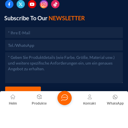
genehmigungspflichtigen Projekten dürfen die
Geschäftstätigkeiten erst nach Genehmigung durch die
zuständigen Behörden aufgenommen werden.)
Subscribe To Our
NEWSLETTER
JETZT SENDEN
Heim
Produkte
Kontakt
WhatsApp
Copyright @ 2026 Foshan Nanhai Yuebao Technology Co., Ltd.
Alle Rechte vorbehalten .
NETZWERKUNTERSTÜTZT