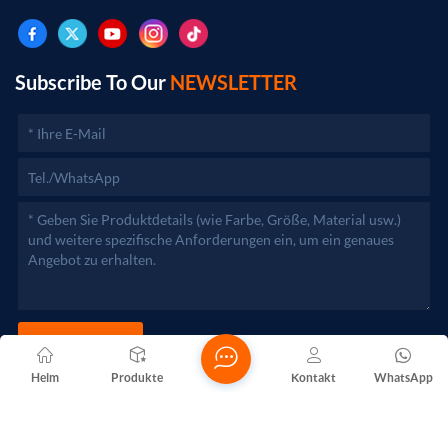
der Vertrieb von Metallprodukten. (Bei
genehmigungspflichtigen Projekten dürfen die
Geschäftstätigkeiten erst nach Genehmigung durch die
zuständigen Behörden aufgenommen werden.)
Subscribe To Our
NEWSLETTER
JETZT SENDEN
Heim
Produkte
Kontakt
WhatsApp
Copyright @ 2026 Foshan Nanhai Yuebao Technology Co., Ltd.
Alle Rechte vorbehalten .
NETZWERKUNTERSTÜTZT