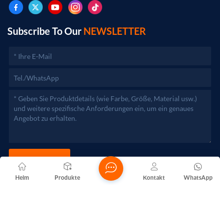
genehmigungspflichtigen Projekten dürfen die
Geschäftstätigkeiten erst nach Genehmigung durch die
zuständigen Behörden aufgenommen werden.)
Subscribe To Our
NEWSLETTER
JETZT SENDEN
Heim
Produkte
Kontakt
WhatsApp
Copyright @ 2026 Foshan Nanhai Yuebao Technology Co., Ltd.
Alle Rechte vorbehalten .
NETZWERKUNTERSTÜTZT