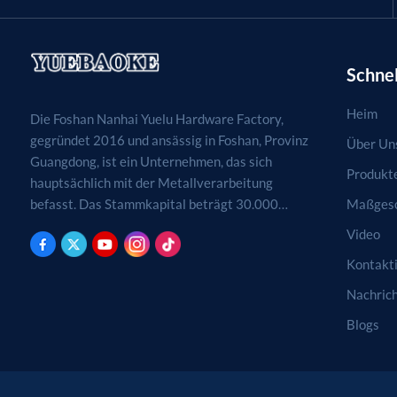
Schnel
Heim
Die Foshan Nanhai Yuelu Hardware Factory,
gegründet 2016 und ansässig in Foshan, Provinz
Über Un
Guangdong, ist ein Unternehmen, das sich
Produkt
hauptsächlich mit der Metallverarbeitung
Maßgesc
befasst. Das Stammkapital beträgt 30.000
RMB. Tätigkeitsfelder sind die Verarbeitung,
Video
Produktion und der Vertrieb von
Kontakti
Metallprodukten. (Bei genehmigungspflichtigen
Projekten dürfen die Geschäftstätigkeiten erst
Nachric
nach Genehmigung durch die zuständigen
Blogs
Behörden aufgenommen werden.)