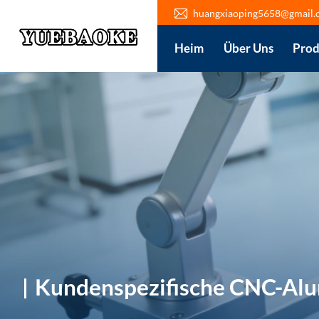
huangxiaoping5658@gmail.
Heim
Über Uns
Prod
Kundenspezifische CNC-Al