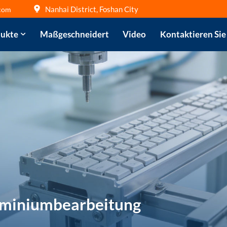
Nanhai District, Foshan City
com
ukte
Maßgeschneidert
Video
Kontaktieren Sie
uminiumbearbeitung