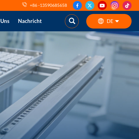
+86 -13590685658
 Uns
Nachricht
DE
English
ES
pt
AR
DE