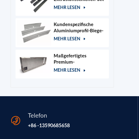
für 400x400mm
MEHR LESEN
Lasergraviererrahmen
Kundenspezifische
Aluminiumprofil-Biege-
und Stanzteile
MEHR LESEN
Maßgefertigtes
Premium-
Aluminiumgehäuse für
MEHR LESEN
Kosmetik- und
Salongeräte
Telefon
+86 -13590685658