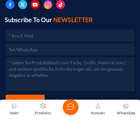
genehmigungspflichtigen Projekten dürfen die
Geschäftstätigkeiten erst nach Genehmigung durch die
zuständigen Behörden aufgenommen werden.)
Subscribe To Our
NEWSLETTER
JETZT SENDEN
Heim
Produkte
Kontakt
WhatsApp
Copyright @ 2026 Foshan Nanhai Yuebao Technology Co., Ltd.
Alle Rechte vorbehalten .
NETZWERKUNTERSTÜTZT