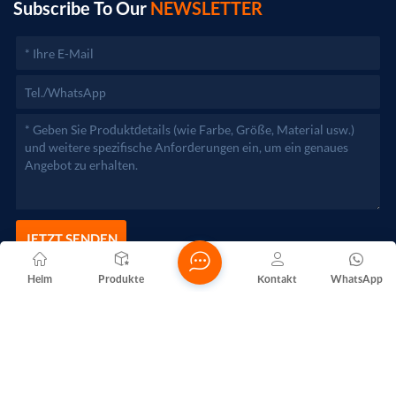
zuständigen Behörden aufgenommen werden.)
Subscribe To Our
NEWSLETTER
JETZT SENDEN
Heim
Produkte
Kontakt
WhatsApp
Copyright @ 2026 Foshan Nanhai Yuebao Technology Co., Ltd.
Alle Rechte vorbehalten .
NETZWERKUNTERSTÜTZT
Blogs
Xml
Datenschutzrichtlinie
Sitemap