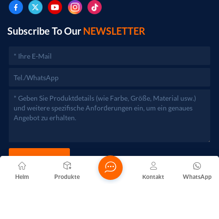
genehmigungspflichtigen Projekten dürfen die
Geschäftstätigkeiten erst nach Genehmigung durch die
zuständigen Behörden aufgenommen werden.)
Subscribe To Our
NEWSLETTER
JETZT SENDEN
Heim
Produkte
Kontakt
WhatsApp
Copyright @ 2026 Foshan Nanhai Yuebao Technology Co., Ltd.
Alle Rechte vorbehalten .
NETZWERKUNTERSTÜTZT