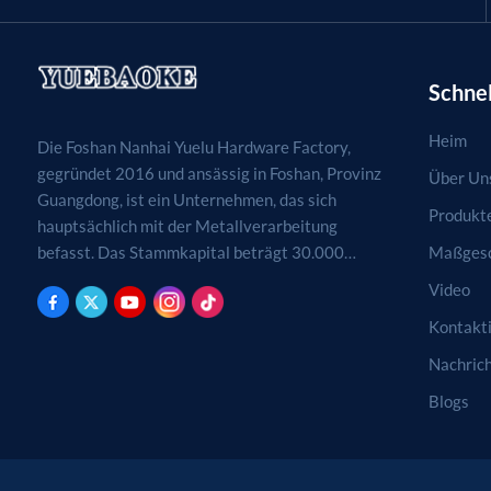
Schnel
Heim
Die Foshan Nanhai Yuelu Hardware Factory,
gegründet 2016 und ansässig in Foshan, Provinz
Über Un
Guangdong, ist ein Unternehmen, das sich
Produkt
hauptsächlich mit der Metallverarbeitung
Maßgesc
befasst. Das Stammkapital beträgt 30.000
RMB. Tätigkeitsfelder sind die Verarbeitung,
Video
Produktion und der Vertrieb von
Kontakti
Metallprodukten. (Bei genehmigungspflichtigen
Projekten dürfen die Geschäftstätigkeiten erst
Nachric
nach Genehmigung durch die zuständigen
Blogs
Behörden aufgenommen werden.)