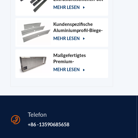
für 400x400mm
MEHR LESEN
Lasergraviererrahmen
Kundenspezifische
Aluminiumprofil-Biege-
und Stanzteile
MEHR LESEN
Maßgefertigtes
Premium-
Aluminiumgehäuse für
MEHR LESEN
Kosmetik- und
Salongeräte
Telefon
+86 -13590685658