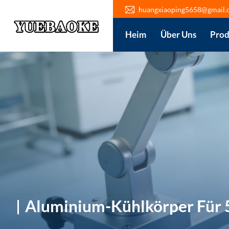
huangxiaoping5658@gmail.
Heim
Über Uns
Prod
Aluminium-Kühlkörper Für 