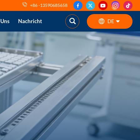
+86 -13590685658
 Uns
Nachricht
DE
English
ES
pt
AR
DE