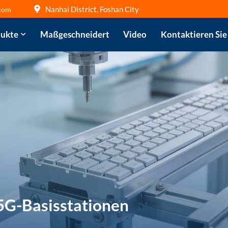
Nanhai District, Foshan City
com
ukte
Maßgeschneidert
Video
Kontaktieren Sie
5G-Basisstationen