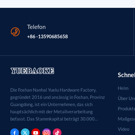
Telefon
+86 -13590685658
Schnel
Heim
Die Foshan Nanhai Yuelu Hardware Factory,
gegründet 2016 und ansässig in Foshan, Provinz
Über Un
Guangdong, ist ein Unternehmen, das sich
Produkt
hauptsächlich mit der Metallverarbeitung
Maßgesc
befasst. Das Stammkapital beträgt 30.000
RMB. Tätigkeitsfelder sind die Verarbeitung,
Video
Produktion und der Vertrieb von