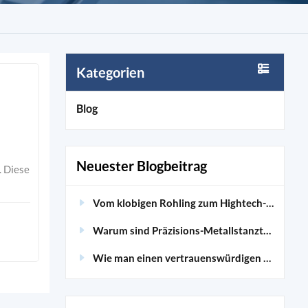
Kategorien
Blog
Neuester Blogbeitrag
Vom klobigen Rohling zum Hightech-Skelett: Die Magie der kundenspezifischen CNC-Bearbeitung von Aluminium enthüllt
Warum sind Präzisions-Metallstanzteile für moderne Medizinprodukte so wichtig?
Wie man einen vertrauenswürdigen Lieferanten für kundenspezifische Aluminiumprofile auswählt