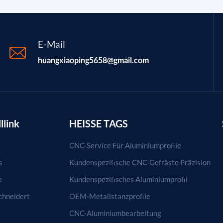
E-Mail
huangxiaoping5658@gmail.com
llink
HEISSE TAGS
CNC-Service Für Aluminiumprofile
s
Kundenspezifische CNC-Gefräste Präzision
e
Kundenspezifisches Aluminiumprofil
hneidert
OEM-Metallstanzprofile
CNC-Aluminiumbearbeitung