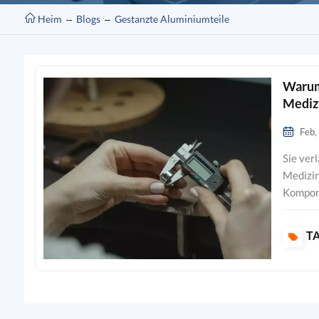
Heim
Blogs
Gestanzte Aluminiumteile
Warum 
Mediz
Feb,
Sie verlassen sich auf präzisionsgefertigte Metallstanzteile, um in der Medizingeräteherstellung höchste Genauigkeit und Konsistenz zu erreichen. Diese Komponenten unterstützen Ihre Anforderungen an strenge Qualitäts- und regulatorische Konformität und tragen so zu sichereren und effektiveren Geräten bei.Unternehmen mit einer ISO13485-Akkreditierung, wie beispielsweise Clamason, produzieren jedes Jahr Hunderte Millionen von hochwertigen Bauteilen, was ein starkes Engagement für Patientensicherheit und zuverlässige Leistung widerspiegelt.Das rasante Wachstum des Sektors für medizinische Stanzteile zeigt, wie Innovation und präzise Fertigung Fortschritte im Gesundheitswesen vorantreiben. Wichtigste ErkenntnisseDie Präzisionsmetallstanzung gewährleistet eine hohe Genauigkeit und Konsistenz bei der Herstellung von Medizinprodukten, was für die Patientensicherheit von entscheidender Bedeutung ist.Die Einhaltung der ISO- und FDA-Standards ist für die Biokompatibilität von entscheidender Bedeutung, da sie dazu beiträgt, kostspielige Rückrufe zu vermeiden und die Wirksamkeit der Geräte sicherzustellen.Fo
TA