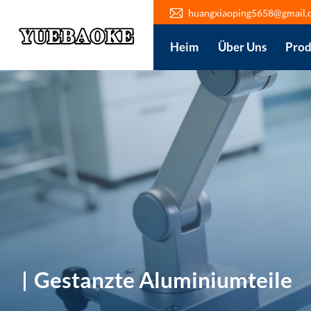
huangxiaoping5658@gmail.
Heim
Über Uns
Prod
Gestanzte Aluminiumteile