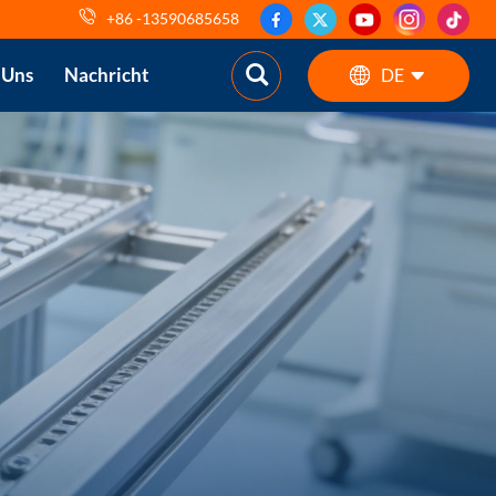
+86 -13590685658
 Uns
Nachricht
DE
English
ES
pt
AR
DE