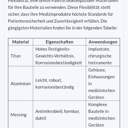
Flexibilität, eine breite Palette biokompatibler Materialien
für Ihre Bauteile zu verwenden. Diese Flexibilität stellt
sicher, dass Ihre Medizinprodukte höchste Standards für
Patientensicherheit und Zuverlässigkeit erfüllen. Die
gängigsten Materialien finden Sie in der folgenden Tabelle:
Material
Eigenschaften
Anwendungen
Hohes Festigkeits-
Implantate,
Titan
Gewichts-Verhältnis,
chirurgische
Korrosionsbeständigkeit
Instrumente
Gehäuse,
Einhausungen
Leicht, robust,
Aluminium
in
korrosionsbeständig
medizinischen
Geräten
Komplexe
Antimikrobiell, formbar,
Bauteile in
Messing
duktil
medizinischen
Geräten