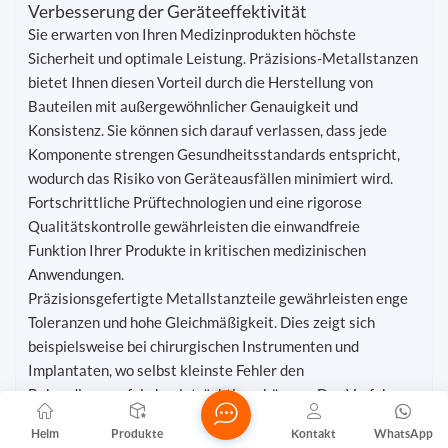
Verbesserung der Geräteeffektivität
Sie erwarten von Ihren Medizinprodukten höchste
Sicherheit und optimale Leistung. Präzisions-Metallstanzen
bietet Ihnen diesen Vorteil durch die Herstellung von
Bauteilen mit außergewöhnlicher Genauigkeit und
Konsistenz. Sie können sich darauf verlassen, dass jede
Komponente strengen Gesundheitsstandards entspricht,
wodurch das Risiko von Geräteausfällen minimiert wird.
Fortschrittliche Prüftechnologien und eine rigorose
Qualitätskontrolle gewährleisten die einwandfreie
Funktion Ihrer Produkte in kritischen medizinischen
Anwendungen.
Präzisionsgefertigte Metallstanzteile gewährleisten enge
Toleranzen und hohe Gleichmäßigkeit. Dies zeigt sich
beispielsweise bei chirurgischen Instrumenten und
Implantaten, wo selbst kleinste Fehler den
Behandlungserfolg beeinträchtigen können. Das Verfahren
vereint mehrere Umformschritte in einem einzigen
Heim
Produkte
Kontakt
WhatsApp
Werkzeug, was Kosten senkt und Materialverschwendung