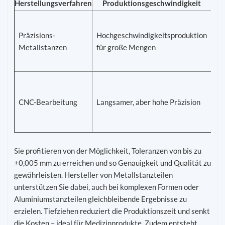
Herstellungsverfahren
Produktionsgeschwindigkeit
En
To
Präzisions-
Hochgeschwindigkeitsproduktion
ve
Metallstanzen
für große Mengen
Qu
Zu
Me
Ko
CNC-Bearbeitung
Langsamer, aber hohe Präzision
Ei
ge
Vo
Sie profitieren von der Möglichkeit, Toleranzen von bis zu
±0,005 mm zu erreichen und so Genauigkeit und Qualität zu
gewährleisten. Hersteller von Metallstanzteilen
unterstützen Sie dabei, auch bei komplexen Formen oder
Aluminiumstanzteilen gleichbleibende Ergebnisse zu
erzielen. Tiefziehen reduziert die Produktionszeit und senkt
die Kosten – ideal für Medizinprodukte. Zudem entsteht