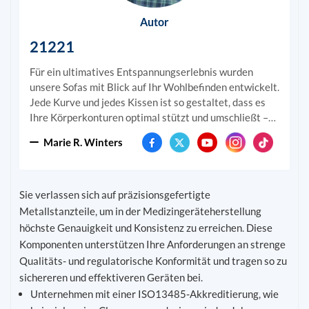
Autor
21221
Für ein ultimatives Entspannungserlebnis wurden
unsere Sofas mit Blick auf Ihr Wohlbefinden entwickelt.
Jede Kurve und jedes Kissen ist so gestaltet, dass es
Ihre Körperkonturen optimal stützt und umschließt –
für ein unvergleichliches Komfortgefühl. Wir haben uns
Marie R. Winters
intensiv mit der Wissenschaft des Sitzens
auseinandergesetzt, damit Sie bei jedem Moment auf
unseren Sofas die Welt um sich herum vergessen
können. Bauen Sie Ihr Sofa komplett auf einmal auf
Sie verlassen sich auf präzisionsgefertigte
oder erweitern Sie es nach und nach. Und wenn sich
Metallstanzteile, um in der Medizingeräteherstellung
Ihre Raumverhältnisse ändern, können Sie die Form
höchste Genauigkeit und Konsistenz zu erreichen. Diese
jederzeit anpassen.
Komponenten unterstützen Ihre Anforderungen an strenge
Qualitäts- und regulatorische Konformität und tragen so zu
sichereren und effektiveren Geräten bei.
Unternehmen mit einer ISO13485-Akkreditierung, wie