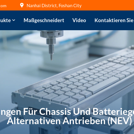
Nanhai District, Foshan City
com
ukte
Maßgeschneidert
Video
Kontaktieren Sie
ngen Für Chassis Und Batterie
Alternativen Antrieben (NEV)