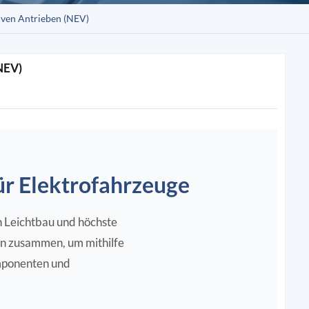
iven Antrieben (NEV)
NEV)
r Elektrofahrzeuge
n Leichtbau und höchste
ern zusammen, um mithilfe
mponenten und