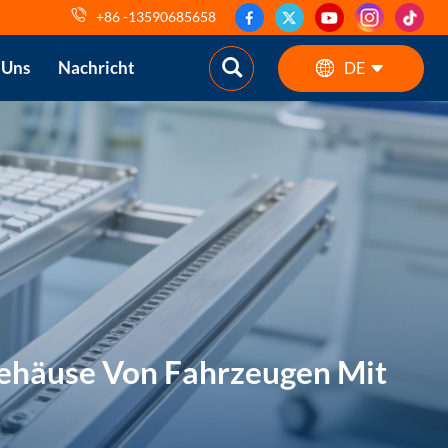
+86 -13590685658
 Uns
Nachricht
DE
English
ES
pt
AR
DE
gehäuse Von Fahrzeugen Mit