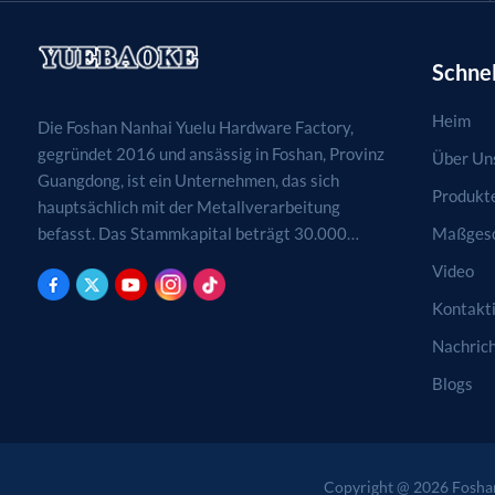
Schnel
Heim
Die Foshan Nanhai Yuelu Hardware Factory,
gegründet 2016 und ansässig in Foshan, Provinz
Über Un
Guangdong, ist ein Unternehmen, das sich
Produkt
hauptsächlich mit der Metallverarbeitung
Maßgesc
befasst. Das Stammkapital beträgt 30.000
RMB. Tätigkeitsfelder sind die Verarbeitung,
Video
Produktion und der Vertrieb von
Kontakti
Metallprodukten. (Bei genehmigungspflichtigen
Projekten dürfen die Geschäftstätigkeiten erst
Nachric
nach Genehmigung durch die zuständigen
Blogs
Behörden aufgenommen werden.)
Copyright @ 2026 Foshan