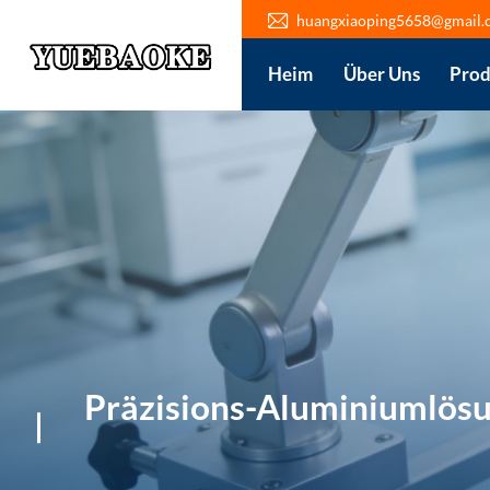
huangxiaoping5658@gmail.
Heim
Über Uns
Prod
Präzisions-Aluminiumlösu