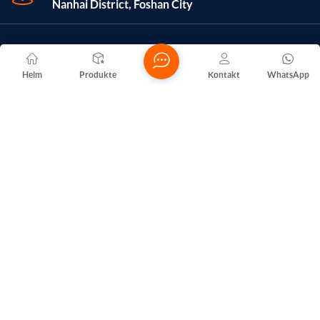
Nanhai District, Foshan City
Heim
Produkte
Kontakt
WhatsApp
Die Foshan Nanhai Yuelu Hardware Factory, gegründet 2016
und ansässig in Foshan, Provinz Guangdong, ist ein
Unternehmen, das sich hauptsächlich mit der
Metallverarbeitung befasst. Das Stammkapital beträgt 30.000
RMB. Tätigkeitsfelder sind die Verarbeitung, Produktion und
der Vertrieb von Metallprodukten. (Bei
genehmigungspflichtigen Projekten dürfen die
Geschäftstätigkeiten erst nach Genehmigung durch die
zuständigen Behörden aufgenommen werden.)
Subscribe To Our
NEWSLETTER