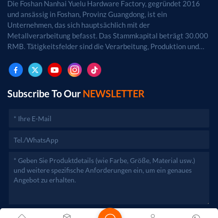
Die Foshan Nanhai Yuelu Hardware Factory, gegründet 2016
und ansässig in Foshan, Provinz Guangdong, ist ein
Unternehmen, das sich hauptsächlich mit der
Metallverarbeitung befasst. Das Stammkapital beträgt 30.000
RMB. Tätigkeitsfelder sind die Verarbeitung, Produktion und
der Vertrieb von Metallprodukten. (Bei
genehmigungspflichtigen Projekten dürfen die
Geschäftstätigkeiten erst nach Genehmigung durch die
zuständigen Behörden aufgenommen werden.)
Subscribe To Our
NEWSLETTER