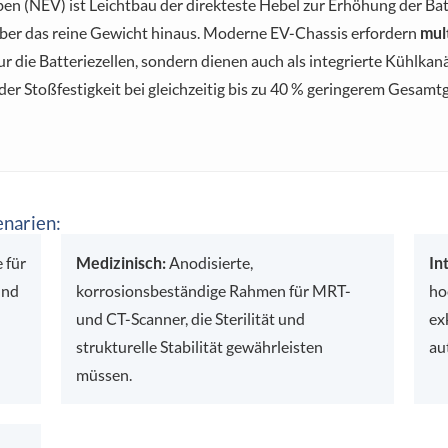
ben (NEV) ist Leichtbau der direkteste Hebel zur Erhöhung der Ba
ber das reine Gewicht hinaus. Moderne EV-Chassis erfordern
mul
 die Batteriezellen, sondern dienen auch als integrierte Kühlka
r Stoßfestigkeit bei gleichzeitig bis zu 40 % geringerem Gesamt
narien:
 für
Medizinisch:
Anodisierte,
In
und
korrosionsbeständige Rahmen für MRT-
ho
und CT-Scanner, die Sterilität und
ex
strukturelle Stabilität gewährleisten
au
müssen.