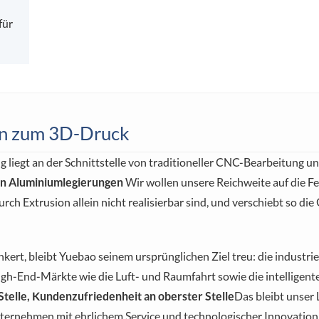
für
ion zum 3D-Druck
 liegt an der Schnittstelle von traditioneller CNC-Bearbeitung und
n Aluminiumlegierungen
Wir wollen unsere Reichweite auf die F
urch Extrusion allein nicht realisierbar sind, und verschiebt so
ankert, bleibt Yuebao seinem ursprünglichen Ziel treu: die industr
h-End-Märkte wie die Luft- und Raumfahrt sowie die intelligente 
 Stelle, Kundenzufriedenheit an oberster Stelle
Das bleibt unser 
nternehmen mit ehrlichem Service und technologischer Innovation 