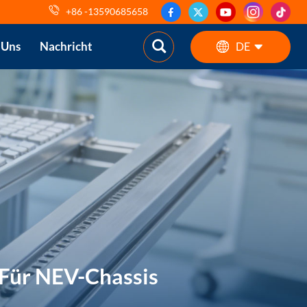
+86 -13590685658
 Uns
Nachricht
DE
English
ES
pt
AR
DE
 Für NEV-Chassis