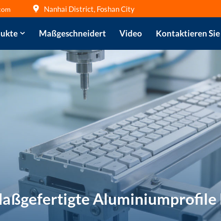
Nanhai District, Foshan City
com
ukte
Maßgeschneidert
Video
Kontaktieren Sie
Maßgefertigte Aluminiumprofile