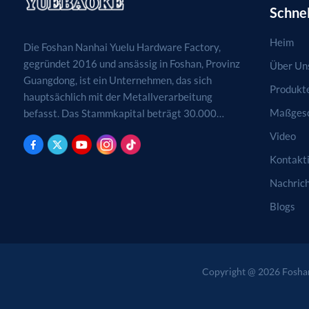
Schnel
Heim
Die Foshan Nanhai Yuelu Hardware Factory,
gegründet 2016 und ansässig in Foshan, Provinz
Über Un
Guangdong, ist ein Unternehmen, das sich
Produkt
hauptsächlich mit der Metallverarbeitung
Maßgesc
befasst. Das Stammkapital beträgt 30.000
RMB. Tätigkeitsfelder sind die Verarbeitung,
Video
Produktion und der Vertrieb von
Kontakti
Metallprodukten. (Bei genehmigungspflichtigen
Projekten dürfen die Geschäftstätigkeiten erst
Nachric
nach Genehmigung durch die zuständigen
Blogs
Behörden aufgenommen werden.)
Copyright @ 2026 Foshan